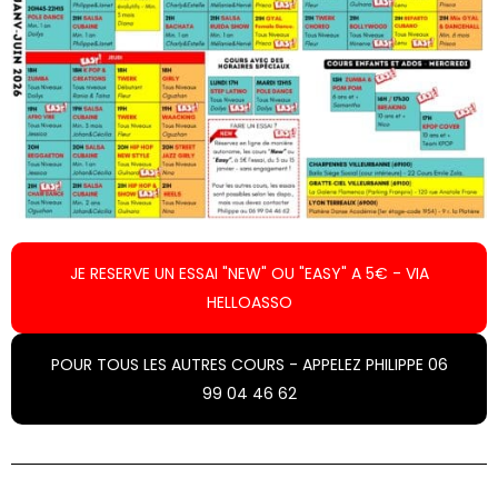
JE RESERVE UN ESSAI "NEW" OU "EASY" A 5€ - VIA
HELLOASSO
POUR TOUS LES AUTRES COURS - APPELEZ PHILIPPE 06
99 04 46 62