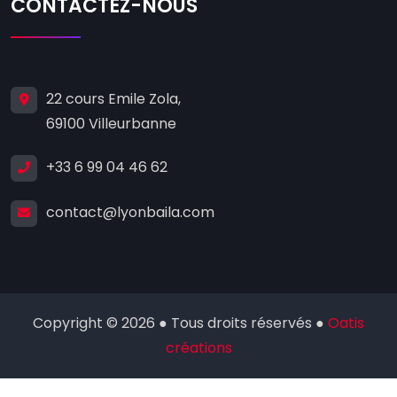
CONTACTEZ-NOUS
22 cours Emile Zola,
69100 Villeurbanne
+33 6 99 04 46 62
contact@lyonbaila.com
Copyright © 2026 ● Tous droits réservés ●
Oatis
créations
rulet
gates
blackjack