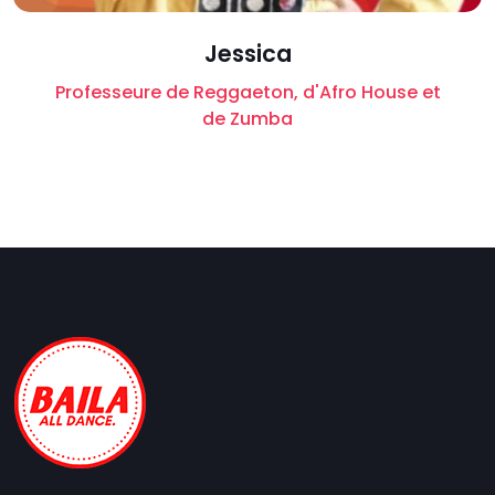
Jessica
Professeure de Reggaeton, d'Afro House et
de Zumba